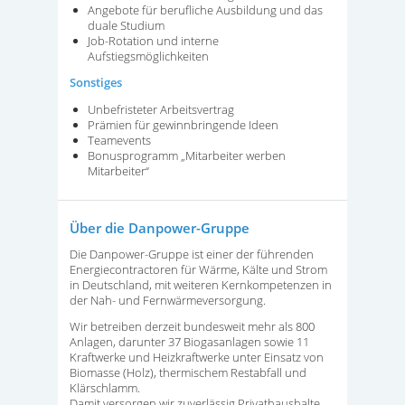
Angebote für berufliche Ausbildung und das
duale Studium
Job-Rotation und interne
Aufstiegsmöglichkeiten
Sonstiges
Unbefristeter Arbeitsvertrag
Prämien für gewinnbringende Ideen
Teamevents
Bonusprogramm „Mitarbeiter werben
Mitarbeiter“
Über die Danpower-Gruppe
Die Danpower-Gruppe ist einer der führenden
Energiecontractoren für Wärme, Kälte und Strom
in Deutschland, mit weiteren Kernkompetenzen in
der Nah- und Fernwärmeversorgung.
Wir betreiben derzeit bundesweit mehr als 800
Anlagen, darunter 37 Biogasanlagen sowie 11
Kraftwerke und Heizkraftwerke unter Einsatz von
Biomasse (Holz), thermischem Restabfall und
Klärschlamm.
Damit versorgen wir zuverlässig Privathaushalte,